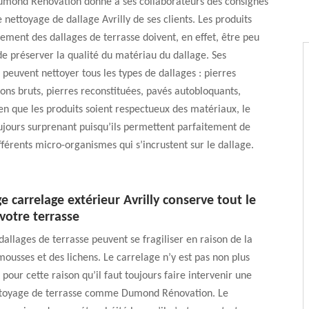
Dumond Rénovation donne à ses collaborateurs des consignes
e nettoyage de dallage Avrilly de ses clients. Les produits
tement des dallages de terrasse doivent, en effet, être peu
 de préserver la qualité du matériau du dallage. Ses
 peuvent nettoyer tous les types de dallages : pierres
tons bruts, pierres reconstituées, pavés autobloquants,
n que les produits soient respectueux des matériaux, le
oujours surprenant puisqu’ils permettent parfaitement de
ifférents micro-organismes qui s’incrustent sur le dallage.
e carrelage extérieur Avrilly conserve tout le
votre terrasse
 dallages de terrasse peuvent se fragiliser en raison de la
ousses et des lichens. Le carrelage n’y est pas non plus
pour cette raison qu’il faut toujours faire intervenir une
ttoyage de terrasse comme Dumond Rénovation. Le