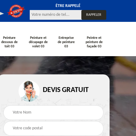
ÊTRE RAPPELÉ
Peinture
Peinture et
Entreprise
Peintre et
dessous de
décapage de
de peinture
peinture de
toit 03
volet 03
03
façade 03
DEVIS GRATUIT
Rénovation de façade
Peintre en bâtiment
çade
03
03