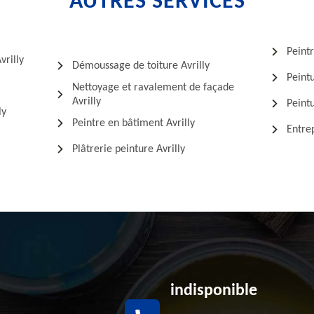
AUTRES SERVICES
Peintr
vrilly
Démoussage de toiture Avrilly
Peintu
Nettoyage et ravalement de façade
Avrilly
Peintu
ly
Peintre en bâtiment Avrilly
Entrep
Plâtrerie peinture Avrilly
indisponible