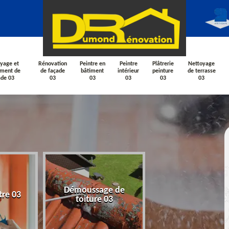
yage et
Rénovation
Peintre en
Peintre
Plâtrerie
Nettoyage
ement de
de façade
bâtiment
intérieur
peinture
de terrasse
ade 03
03
03
03
03
03
Nettoyage et
Démoussage de
tre 03
ravalement de fa
toiture 03
03