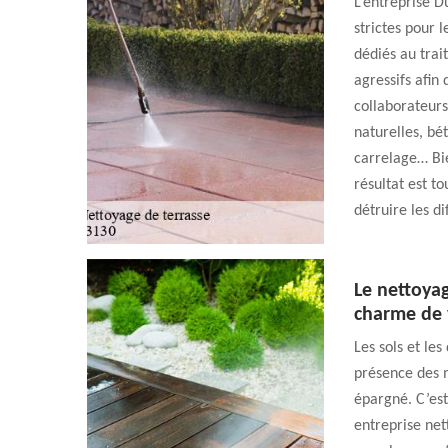
L’entreprise 
strictes pour l
dédiés au trai
agressifs afin
collaborateurs
naturelles, bé
carrelage… Bie
résultat est t
détruire les d
Le nettoyag
charme de 
Les sols et les
présence des m
épargné. C’est 
entreprise ne