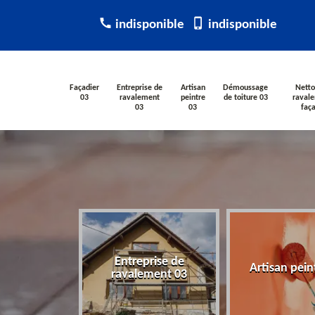
indisponible
indisponible
Façadier
Entreprise de
Artisan
Démoussage
Netto
03
ravalement
peintre
de toiture 03
raval
03
03
faç
Entreprise de
ier 03
Artisan pein
ravalement 03