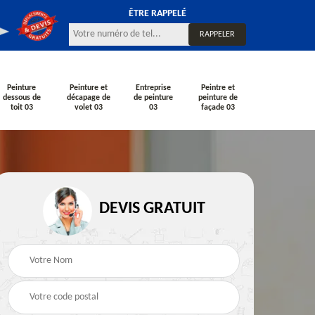
ÊTRE RAPPELÉ
Peinture
Peinture et
Entreprise
Peintre et
dessous de
décapage de
de peinture
peinture de
toit 03
volet 03
03
façade 03
DEVIS GRATUIT
çade
Peintre en bâtiment
Peintre intérieur 03
03