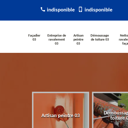
indisponible
indisponible
Façadier
Entreprise de
Artisan
Démoussage
Netto
03
ravalement
peintre
de toiture 03
raval
03
03
faç
rise de
Démoussag
Artisan peintre 03
ment 03
toiture 