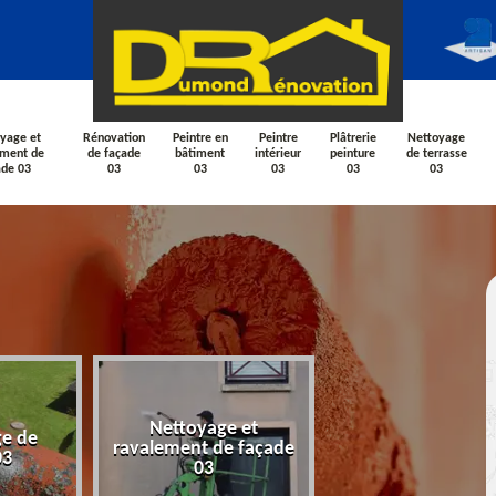
yage et
Rénovation
Peintre en
Peintre
Plâtrerie
Nettoyage
ement de
de façade
bâtiment
intérieur
peinture
de terrasse
ade 03
03
03
03
03
03
Nettoyage et
e de
Rénovation de fa
ravalement de façade
03
03
03