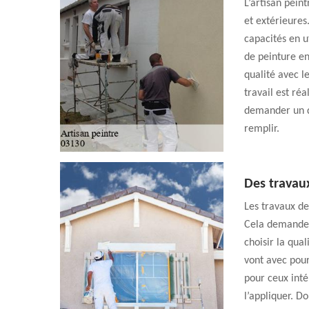
L’artisan pein
et extérieures.
capacités en u
de peinture en 
qualité avec l
travail est réa
demander un d
remplir.
Des travaux
Les travaux de
Cela demande d
choisir la qual
vont avec pour
pour ceux intér
l’appliquer. D