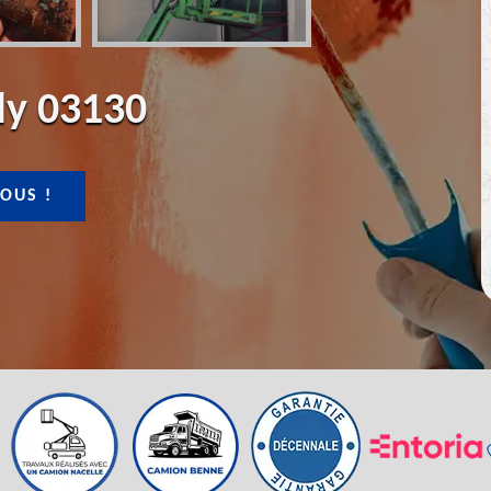
lly 03130
OUS !