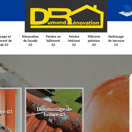
yage et
Rénovation
Peintre en
Peintre
Plâtrerie
Nettoyage
ement de
de façade
bâtiment
intérieur
peinture
de terrasse
ade 03
03
03
03
03
03
Nettoyage et
Démoussage de
tre 03
ravalement de fa
toiture 03
03