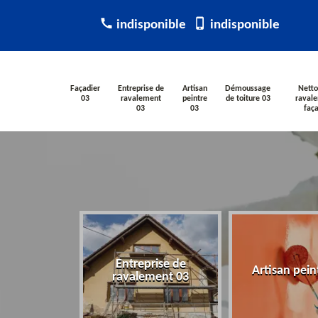
indisponible
indisponible
Façadier
Entreprise de
Artisan
Démoussage
Netto
03
ravalement
peintre
de toiture 03
raval
03
03
faç
Entreprise de
ier 03
Artisan pein
ravalement 03