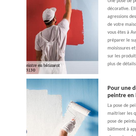
Une pose de pe
décorative. Ell
agressions des
de votre mais
vous êtes à Av
préparer le su
moisissures et
sur les produi
plus de détails
Pour une dé
peintre en
La pose de pein
maitriser les q
pose de peint
bâtiment à app