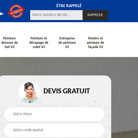
ÊTRE RAPPELÉ
Peinture
Peinture et
Entreprise
Peintre et
dessous de
décapage de
de peinture
peinture de
toit 03
volet 03
03
façade 03
DEVIS GRATUIT
Rénovation de façade
Peintre en bâtiment
çade
03
03