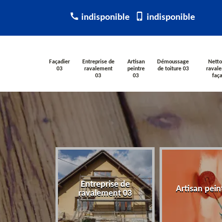
indisponible
indisponible
Façadier
Entreprise de
Artisan
Démoussage
Netto
03
ravalement
peintre
de toiture 03
raval
03
03
faç
Entreprise de
ier 03
Artisan pein
ravalement 03