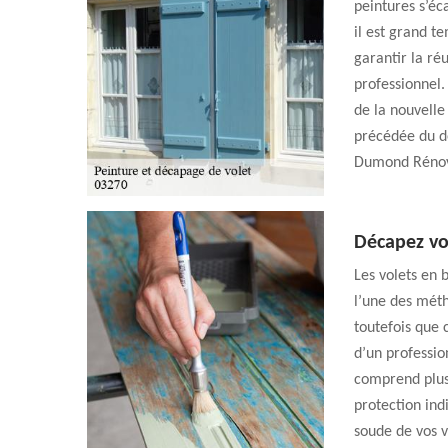
peintures s’éc
il est grand t
garantir la réu
professionnel.
de la nouvelle
précédée du dé
Dumond Rénovat
Décapez vos
Les volets en 
l’une des méth
toutefois que 
d’un professi
comprend plus
protection ind
soude de vos v