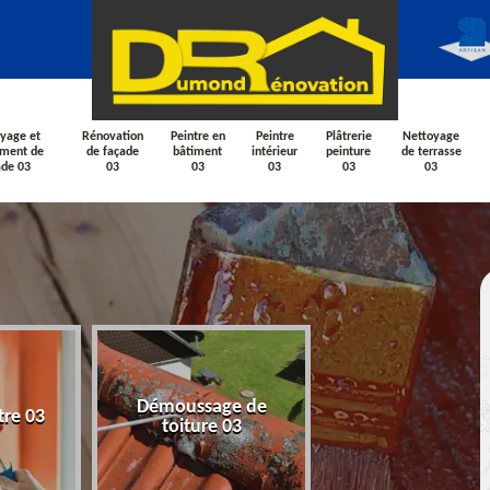
yage et
Rénovation
Peintre en
Peintre
Plâtrerie
Nettoyage
ement de
de façade
bâtiment
intérieur
peinture
de terrasse
ade 03
03
03
03
03
03
Nettoyage et
Démoussage de
tre 03
ravalement de fa
toiture 03
03