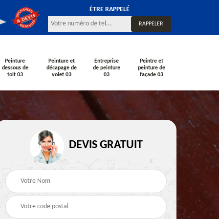
ÊTRE RAPPELÉ
Peinture
Peinture et
Entreprise
Peintre et
dessous de
décapage de
de peinture
peinture de
toit 03
volet 03
03
façade 03
DEVIS GRATUIT
Rénovation de façade
Peintre en bâtiment
çade
03
03