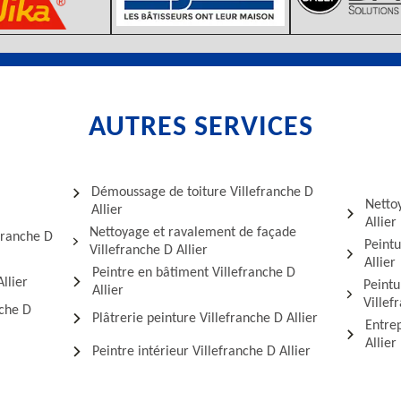
AUTRES SERVICES
Démoussage de toiture Villefranche D
Netto
Allier
Allier
Nettoyage et ravalement de façade
franche D
Peintu
Villefranche D Allier
Allier
Peintre en bâtiment Villefranche D
llier
Peintu
Allier
Villef
nche D
Plâtrerie peinture Villefranche D Allier
Entrep
Allier
Peintre intérieur Villefranche D Allier