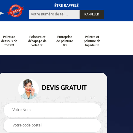
ÊTRE RAPPELÉ
Peinture
Peinture et
Entreprise
Peintre et
dessous de
décapage de
de peinture
peinture de
toit 03
volet 03
03
façade 03
DEVIS GRATUIT
Rénovation de façade
Peintre en bâtiment
çade
03
03