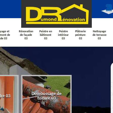
yage et
Rénovation
Peintre en
Peintre
Plâtrerie
Nettoyage
ement de
de façade
bâtiment
intérieur
peinture
de terrasse
ade 03
03
03
03
03
03
Nettoyage et
Démoussage de
tre 03
ravalement de fa
toiture 03
03