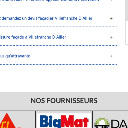
 demandez un devis façadier Villefranche D Allier
ssure façade à Villefranche D Allier
us qu’attrayante
NOS FOURNISSEURS