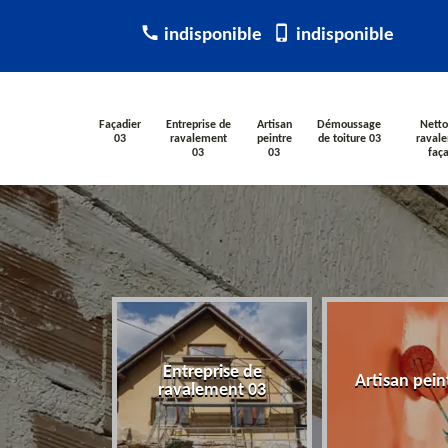
indisponible
indisponible
Façadier
Entreprise de
Artisan
Démoussage
Netto
03
ravalement
peintre
de toiture 03
raval
03
03
faç
Entreprise de
ier 03
Artisan pein
ravalement 03